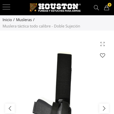
0
Inicio
Musleras
Muslera táctica todo calibre - Doble Sujeción